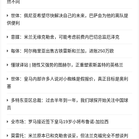
然不同
世体：佩尼亚希望尽快解决自己的未来，巴萨会为他的离队提
供便利
意媒：米兰无缘克勒舍，可能考虑前费内巴切总监厄泽克
每体：阿尔梅里亚出售古铁雷斯和兰加，进账250万欧
懂球译站 | 随性又强势的图赫尔，正重塑索斯盖特的英格兰
世体：皇马内部许多人说对小蜘蛛是假报价，真正目标是奥利
塞
多特东亚区总裁：过去半年到一年，我们球探开始关注中国球
员
全市场：罗马接近签下皇马19岁小将布鲁诺-加拉西
莫雷托：米兰原本已和克勒舍谈妥，但法兰克福完全不想谈判