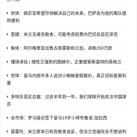
世体：佩尼亚希望尽快解决自己的未来，巴萨会为他的离队提
供便利
意媒：米兰无缘克勒舍，可能考虑前费内巴切总监厄泽克
每体：阿尔梅里亚出售古铁雷斯和兰加，进账250万欧
懂球译站 | 随性又强势的图赫尔，正重塑索斯盖特的英格兰
世体：皇马内部许多人说对小蜘蛛是假报价，真正目标是奥利
塞
多特东亚区总裁：过去半年到一年，我们球探开始关注中国球
员
全市场：罗马接近签下皇马19岁小将布鲁诺-加拉西
莫雷托：米兰原本已和克勒舍谈妥，但法兰克福完全不想谈判