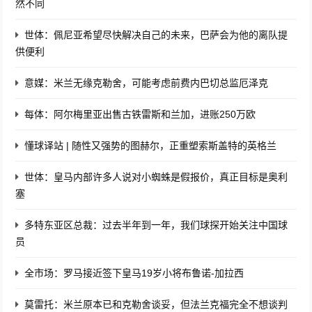
然不同
世体：佩尼亚希望尽快解决自己的未来，巴萨会为他的离队提
供便利
意媒：米兰无缘克勒舍，可能考虑前费内巴切总监厄泽克
每体：阿尔梅里亚出售古铁雷斯和兰加，进账250万欧
懂球译站 | 随性又强势的图赫尔，正重塑索斯盖特的英格兰
世体：皇马内部许多人说对小蜘蛛是假报价，真正目标是奥利
塞
多特东亚区总裁：过去半年到一年，我们球探开始关注中国球
员
全市场：罗马接近签下皇马19岁小将布鲁诺-加拉西
莫雷托：米兰原本已和克勒舍谈妥，但法兰克福完全不想谈判