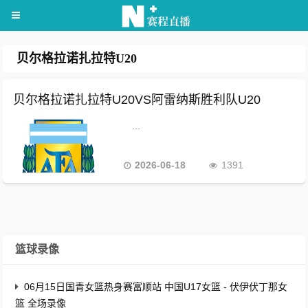
贝尔格拉诺扎拉特U20
贝尔格拉诺扎拉特U20VS阿雷纳斯胜利队U20
...
2026-06-18
1391
篮球录像
06月15日国青女篮热身赛富顺站 中国U17女篮 - 伏伊伏丁那女
篮 全场录像