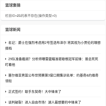
篮球集锦
栏目ID=
21
的表不存在(操作类型=0)
篮球新闻
名记：爵士在强烈考虑用2号签选布泽尔 将其视为小贾伦的理想
搭档
29队准备截胡？分析师曝雷霆瞄准密歇根冠军前锋：普总死死
盯着他
塞尔维亚男篮公布世预赛第3窗口期集训名单：约基奇&约维奇
领衔
正式签约！联手东契奇！大中锋来了
谈判破裂！进入自由市场！湖人最想要的中锋来了