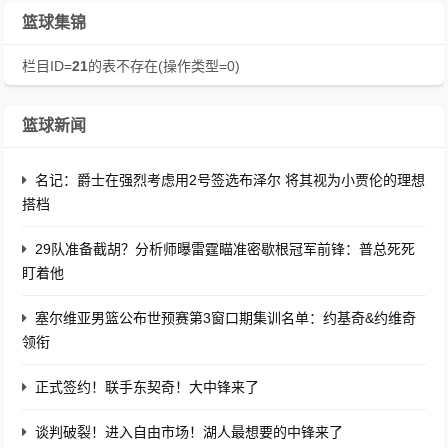
篮球集锦
栏目ID=
21
的表不存在(操作类型=0)
篮球新闻
名记：爵士在强烈考虑用2号签选布泽尔 将其视为小贾伦的理想
搭档
29队准备截胡？分析师曝雷霆瞄准密歇根冠军前锋：普总死死
盯着他
塞尔维亚男篮公布世预赛第3窗口期集训名单：约基奇&约维奇
领衔
正式签约！联手东契奇！大中锋来了
谈判破裂！进入自由市场！湖人最想要的中锋来了