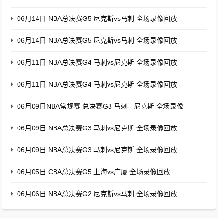
06月14日 NBA总决赛G5 尼克斯vs马刺 全场录像回放
06月14日 NBA总决赛G5 尼克斯vs马刺 全场录像回放
06月11日 NBA总决赛G4 马刺vs尼克斯 全场录像回放
06月11日 NBA总决赛G4 马刺vs尼克斯 全场录像回放
06月09日NBA常规赛 总决赛G3 马刺 - 尼克斯 全场录像
06月09日 NBA总决赛G3 马刺vs尼克斯 全场录像回放
06月09日 NBA总决赛G3 马刺vs尼克斯 全场录像回放
06月05日 CBA总决赛G5 上海vs广厦 全场录像回放
06月06日 NBA总决赛G2 尼克斯vs马刺 全场录像回放