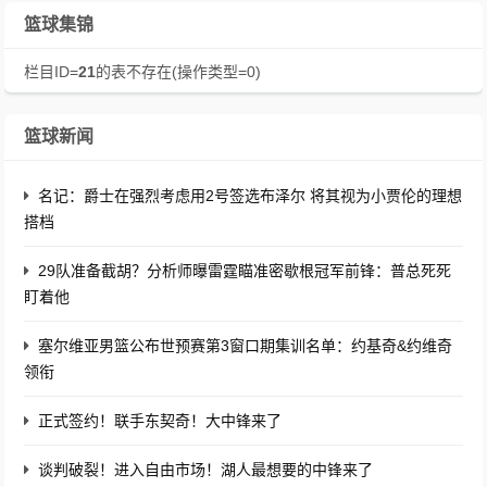
篮球集锦
栏目ID=
21
的表不存在(操作类型=0)
篮球新闻
名记：爵士在强烈考虑用2号签选布泽尔 将其视为小贾伦的理想
搭档
29队准备截胡？分析师曝雷霆瞄准密歇根冠军前锋：普总死死
盯着他
塞尔维亚男篮公布世预赛第3窗口期集训名单：约基奇&约维奇
领衔
正式签约！联手东契奇！大中锋来了
谈判破裂！进入自由市场！湖人最想要的中锋来了