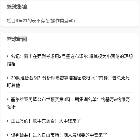
篮球集锦
栏目ID=
21
的表不存在(操作类型=0)
篮球新闻
名记：爵士在强烈考虑用2号签选布泽尔 将其视为小贾伦的理想
搭档
29队准备截胡？分析师曝雷霆瞄准密歇根冠军前锋：普总死死
盯着他
塞尔维亚男篮公布世预赛第3窗口期集训名单：约基奇&约维奇
领衔
正式签约！联手东契奇！大中锋来了
谈判破裂！进入自由市场！湖人最想要的中锋来了