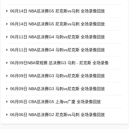
06月14日 NBA总决赛G5 尼克斯vs马刺 全场录像回放
06月14日 NBA总决赛G5 尼克斯vs马刺 全场录像回放
06月11日 NBA总决赛G4 马刺vs尼克斯 全场录像回放
06月11日 NBA总决赛G4 马刺vs尼克斯 全场录像回放
06月09日NBA常规赛 总决赛G3 马刺 - 尼克斯 全场录像
06月09日 NBA总决赛G3 马刺vs尼克斯 全场录像回放
06月09日 NBA总决赛G3 马刺vs尼克斯 全场录像回放
06月05日 CBA总决赛G5 上海vs广厦 全场录像回放
06月06日 NBA总决赛G2 尼克斯vs马刺 全场录像回放