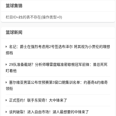
篮球集锦
栏目ID=
21
的表不存在(操作类型=0)
篮球新闻
名记：爵士在强烈考虑用2号签选布泽尔 将其视为小贾伦的理想
搭档
29队准备截胡？分析师曝雷霆瞄准密歇根冠军前锋：普总死死
盯着他
塞尔维亚男篮公布世预赛第3窗口期集训名单：约基奇&约维奇
领衔
正式签约！联手东契奇！大中锋来了
谈判破裂！进入自由市场！湖人最想要的中锋来了